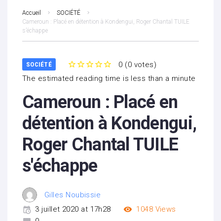
Accueil
SOCIÉTÉ
Cameroun : Placé en détention à Kondengui, Roger Chantal TUILE
s’échappe
0
(
0 votes
)
SOCIÉTÉ
1
2
3
4
5
The estimated reading time is less than a minute
Cameroun : Placé en
détention à Kondengui,
Roger Chantal TUILE
s'échappe
Gilles Noubissie
3 juillet 2020 at 17h28
1048
Views