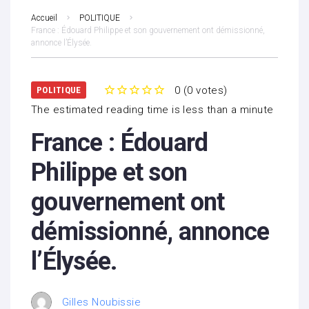
Accueil
POLITIQUE
France : Édouard Philippe et son gouvernement ont démissionné,
annonce l’Élysée.
0
(
0 votes
)
POLITIQUE
1
2
3
4
5
The estimated reading time is less than a minute
France : Édouard
Philippe et son
gouvernement ont
démissionné, annonce
l’Élysée.
Gilles Noubissie