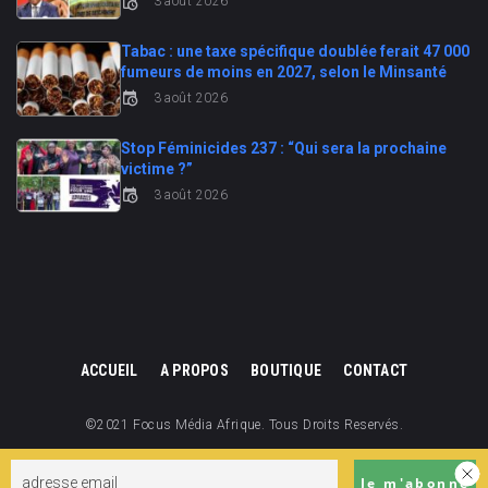
3 août 2026
Tabac : une taxe spécifique doublée ferait 47 000
fumeurs de moins en 2027, selon le Minsanté
3 août 2026
Stop Féminicides 237 : “Qui sera la prochaine
victime ?”
3 août 2026
ACCUEIL
A PROPOS
BOUTIQUE
CONTACT
©2021 Focus Média Afrique. Tous Droits Reservés.
Focus Média Afrique est une division de Focus Cameroun.