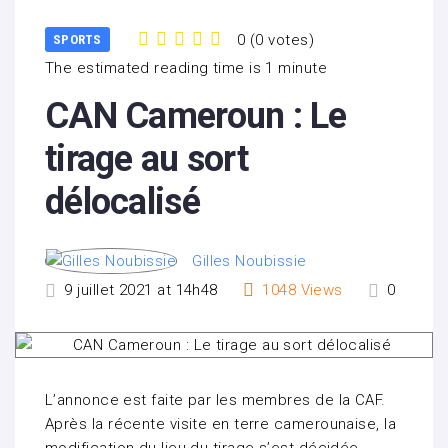
0
(
0 votes
)
SPORTS
1
2
3
4
5
The estimated reading time is 1 minute
CAN Cameroun : Le
tirage au sort
délocalisé
Gilles Noubissie
9 juillet 2021 at 14h48
1048
Views
0
L’annonce est faite par les membres de la CAF.
Après la récente visite en terre camerounaise, la