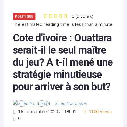
0
(
0 votes
)
POLITIQUE
1
2
3
4
5
The estimated reading time is less than a minute
Cote d'ivoire : Ouattara
serait-il le seul maître
du jeu? A t-il mené une
stratégie minutieuse
pour arriver à son but?
Gilles Noubissie
15 septembre 2020 at 18h01
1100
Views
0