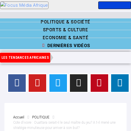
POLITIQUE & SOCIÉTÉ
SPORTS & CULTURE
ECONOMIE & SANTÉ
DERNIÈRES VIDÉOS
LES TENDANCES AFRICAINES
Accueil
POLITIQUE
Cote d’ivoire : Ouattara serait-il le seul maître du jeu? A t-il mené une
stratégie minutieuse pour arriver à son but?