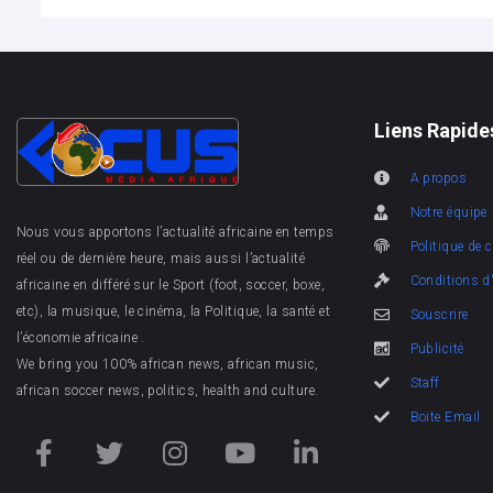
Liens Rapide
A propos
Notre équipe
Nous vous apportons l’actualité africaine en temps
Politique de c
réel ou de dernière heure, mais aussi l’actualité
Conditions d'
africaine en différé sur le Sport (foot, soccer, boxe,
etc), la musique, le cinéma, la Politique, la santé et
Souscrire
l’économie africaine .
Publicité
We bring you 100% african news, african music,
Staff
african soccer news, politics, health and culture.
Boite Email