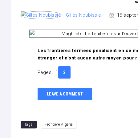
Gilles Noubissie
16 septe
Les frontières fermées pénalisent en ce 
étranger et n’ont aucun autre moyen pour r
Pages:
1
2
LEAVE A COMMENT
Tags
Frontière Algérie