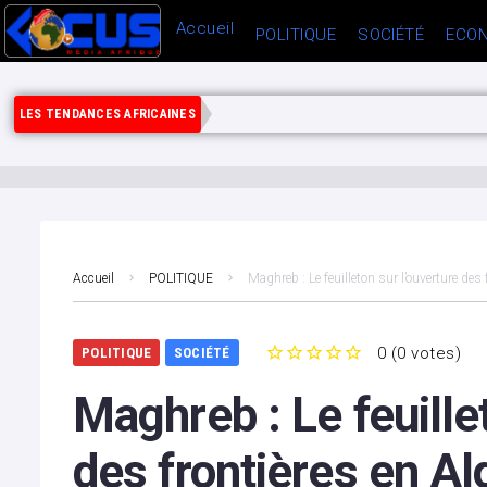
Accueil
POLITIQUE
SOCIÉTÉ
ECON
LES TENDANCES AFRICAINES
Accueil
POLITIQUE
Maghreb : Le feuilleton sur l’ouverture des 
0
(
0 votes
)
POLITIQUE
SOCIÉTÉ
1
2
3
4
5
Maghreb : Le feuille
des frontières en Al