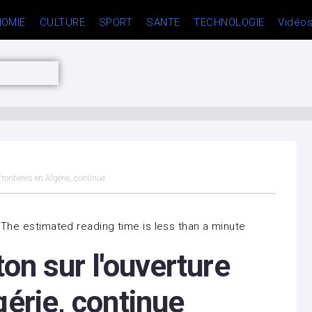
OMIE
CULTURE
SPORT
SANTE
TECHNOLOGIE
Vidéo
frontières en Algérie, continue
The estimated reading time is less than a minute
ton sur l'ouverture
gérie, continue