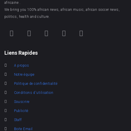
africaine .
We bring you 100% african news, african music, african soccer news,
politics, health and culture.
Liens Rapides
A propos
Notre équipe
Politique de confidentialité
Conditions d'utilisation
Souscrire
Publicité
Staff
Boite Email