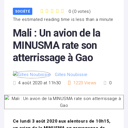
0
(
0 votes
)
SOCIÉTÉ
1
2
3
4
5
The estimated reading time is less than a minute
Mali : Un avion de la
MINUSMA rate son
atterrissage à Gao
Gilles Noubissie
4 août 2020 at 11h30
1223
Views
0
Ce lundi 3 août 2020 aux alentours de 10h15,