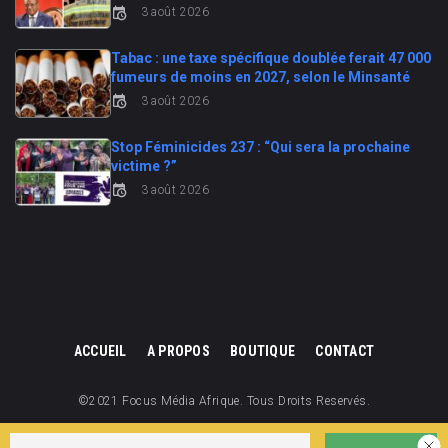
3 août 2026
Tabac : une taxe spécifique doublée ferait 47 000
fumeurs de moins en 2027, selon le Minsanté
3 août 2026
Stop Féminicides 237 : “Qui sera la prochaine
victime ?”
3 août 2026
ACCUEIL
A PROPOS
BOUTIQUE
CONTACT
©2021 Focus Média Afrique. Tous Droits Reservés.