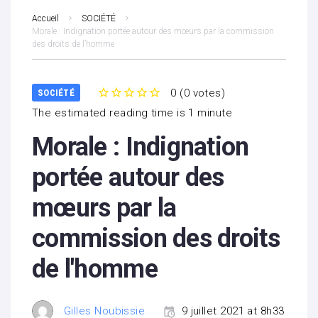
Accueil
SOCIÉTÉ
Morale : Indignation portée autour des mœurs par la commission
des droits de l’homme
0
(
0 votes
)
SOCIÉTÉ
1
2
3
4
5
The estimated reading time is 1 minute
Morale : Indignation
portée autour des
mœurs par la
commission des droits
de l'homme
Gilles Noubissie
9 juillet 2021 at 8h33