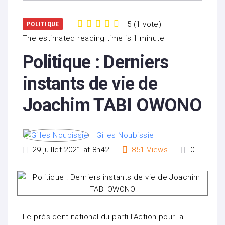
5
(
1 vote
)
POLITIQUE
1
2
3
4
5
The estimated reading time is 1 minute
Politique : Derniers
instants de vie de
Joachim TABI OWONO
Gilles Noubissie
29 juillet 2021 at 8h42
851
Views
0
Le président national du parti l’Action pour la