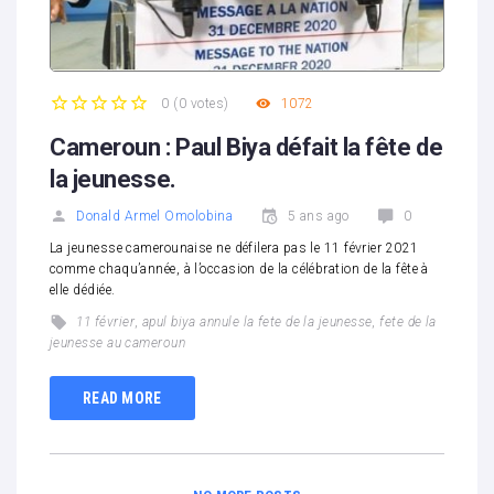
0
(
0 votes
)
1072
1
2
3
4
5
Cameroun : Paul Biya défait la fête de
la jeunesse.
Donald Armel Omolobina
5 ans ago
0
La jeunesse camerounaise ne défilera pas le 11 février 2021
comme chaqu’année, à l’occasion de la célébration de la fête à
elle dédiée.
11 février
,
apul biya annule la fete de la jeunesse
,
fete de la
jeunesse au cameroun
READ MORE