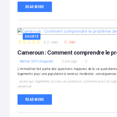
READ MORE
SOCIÉTÉ
4
(
1 vote
)
3681
1
2
3
4
5
Cameroun : Comment comprendre le pr
Martial SOP (stagiaire)
5 ans ago
0
L’immobilier fait partie des questions majeures de la vie quotidienn
logements pour une population à revenus modestes. conséquences,
accès aux logements sociaux au cameroun
,
comment avoir un log
cameroun
READ MORE