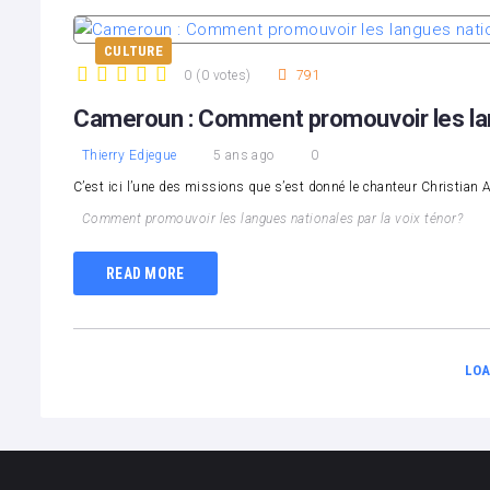
CULTURE
0
(
0 votes
)
791
1
2
3
4
5
Cameroun : Comment promouvoir les lang
Thierry Edjegue
5 ans ago
0
C’est ici l’une des missions que s’est donné le chanteur Christian 
Comment promouvoir les langues nationales par la voix ténor?
READ MORE
LOA