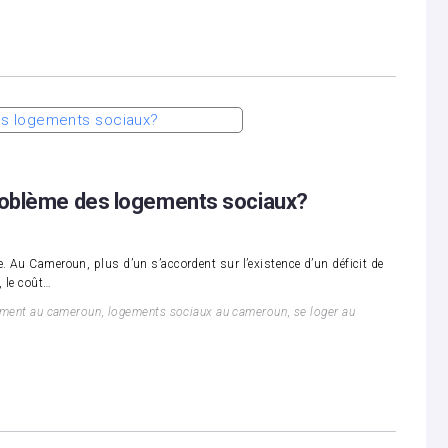
oblème des logements sociaux?
e. Au Cameroun, plus d’un s’accordent sur l’existence d’un déficit de
 le coût…
ement au cameroun
,
logements sociaux au cameroun
,
se loger au