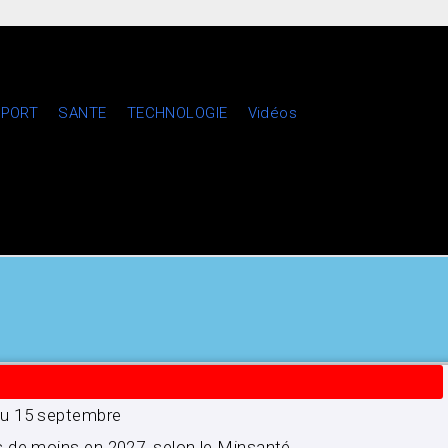
PORT
SANTE
TECHNOLOGIE
Vidéos
’au 15 septembre
s de moins en 2027, selon le Minsanté