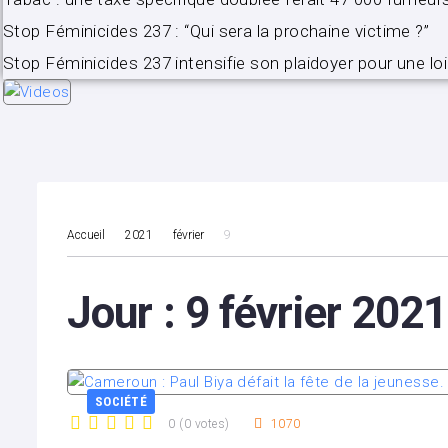
Stop Féminicides 237 : “Qui sera la prochaine victime ?”
Stop Féminicides 237 intensifie son plaidoyer pour une loi
Accueil
2021
février
9
Jour :
9 février 2021
SOCIÉTÉ
0
(
0 votes
)
1070
1
2
3
4
5