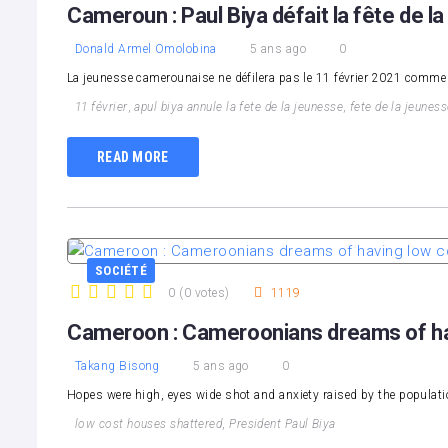
Cameroun : Paul Biya défait la fête de l
Donald Armel Omolobina
5 ans ago
0
La jeunesse camerounaise ne défilera pas le 11 février 2021 comme cha
11 février
,
apul biya annule la fete de la jeunesse
,
fete de la jeunes
READ MORE
SOCIÉTÉ
0
(
0 votes
)
1119
1
2
3
4
5
Cameroon : Cameroonians dreams of ha
Takang Bisong
5 ans ago
0
Hopes were high, eyes wide shot and anxiety raised by the populat
low cost houses shattered
,
President Paul Biya