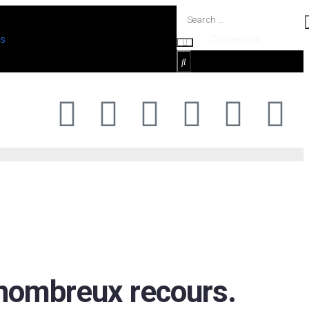
os
Connexion
 nombreux recours.