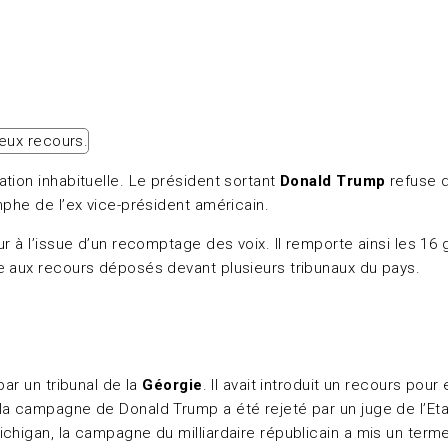
tion inhabituelle. Le président sortant
Donald Trump
refuse d
mphe de l’ex vice-président américain.
ur à l’issue d’un recomptage des voix. Il remporte ainsi les 1
e aux recours déposés devant plusieurs tribunaux du pays.
par un tribunal de la
Géorgie
. Il avait introduit un recours pou
la campagne de Donald Trump a été rejeté par un juge de l’Eta
ichigan, la campagne du milliardaire républicain a mis un terme