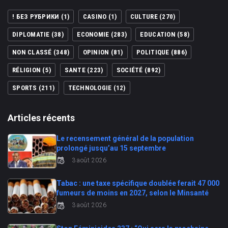
! БЕЗ РУБРИКИ
(1)
CASINO
(1)
CULTURE
(270)
DIPLOMATIE
(38)
ECONOMIE
(283)
EDUCATION
(58)
NON CLASSÉ
(348)
OPINION
(81)
POLITIQUE
(886)
RÉLIGION
(5)
SANTE
(223)
SOCIÉTÉ
(892)
SPORTS
(211)
TECHNOLOGIE
(12)
Articles récents
Le recensement général de la population
prolongé jusqu’au 15 septembre
3 août 2026
Tabac : une taxe spécifique doublée ferait 47 000
fumeurs de moins en 2027, selon le Minsanté
3 août 2026