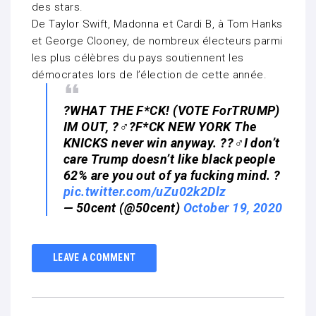
des stars.
De Taylor Swift, Madonna et Cardi B, à Tom Hanks
et George Clooney, de nombreux électeurs parmi
les plus célèbres du pays soutiennent les
démocrates lors de l’élection de cette année.
?WHAT THE F*CK! (VOTE ForTRUMP)
IM OUT, ?‍♂️?F*CK NEW YORK The
KNICKS never win anyway. ??‍♂️I don’t
care Trump doesn’t like black people
62% are you out of ya fucking mind. ?
pic.twitter.com/uZu02k2Dlz
— 50cent (@50cent)
October 19, 2020
LEAVE A COMMENT