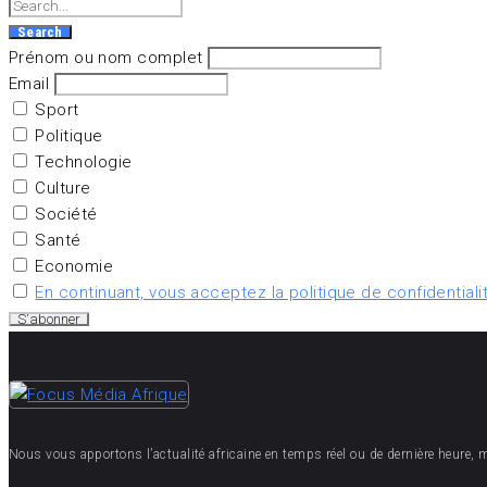
Search
for:
Search
Prénom ou nom complet
Email
Sport
Politique
Technologie
Culture
Société
Santé
Economie
En continuant, vous acceptez la politique de confidentiali
Nous vous apportons l’actualité africaine en temps réel ou de dernière heure, mais