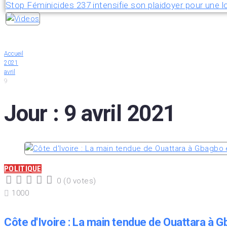
Stop Féminicides 237 intensifie son plaidoyer pour une lo
Accueil
2021
avril
9
Jour :
9 avril 2021
POLITIQUE
0
(
0 votes
)
1
2
3
4
5
1000
Côte d'Ivoire : La main tendue de Ouattara à 