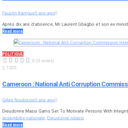
Faustin Kamgue
5 ans ago
0
Après dix ans d’absence, Mr Laurent Gbagbo et son ex ministr
Read more
POLITIQUE
0
(
0 votes
)
1
2
3
4
5
1255
Cameroon : National Anti Corruption Commissi
Gilles Noubissie
5 ans ago
0
Dieudonne Massi Gams Set To Motivate Persons With Integrit
assemblée nationale
,
Dieudonné ndassi
Read more