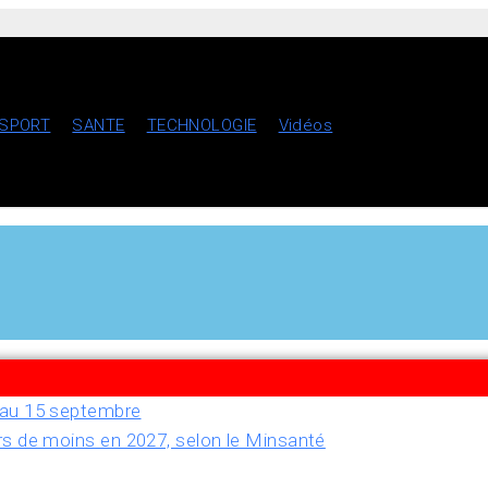
SPORT
SANTE
TECHNOLOGIE
Vidéos
u’au 15 septembre
rs de moins en 2027, selon le Minsanté