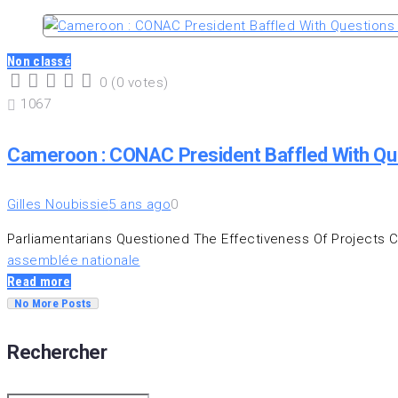
Non classé
0
(
0 votes
)
1
2
3
4
5
1067
Cameroon : CONAC President Baffled With Q
Gilles Noubissie
5 ans ago
0
Parliamentarians Questioned The Effectiveness Of Projects 
assemblée nationale
Read more
No More Posts
Rechercher