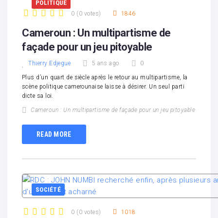
POLITIQUE
0
(
0 votes
)
1846
1
2
3
4
5
Cameroun : Un multipartisme de
façade pour un jeu pitoyable
Thierry Edjegue
5 ans ago
0
Plus d’un quart de siècle après le retour au multipartisme, la
scène politique camerounaise laisse à désirer. Un seul parti
dicte sa loi.
Cameroun : Un multipartisme de façade pour un jeu pitoyable
READ MORE
SOCIÉTÉ
0
(
0 votes
)
1018