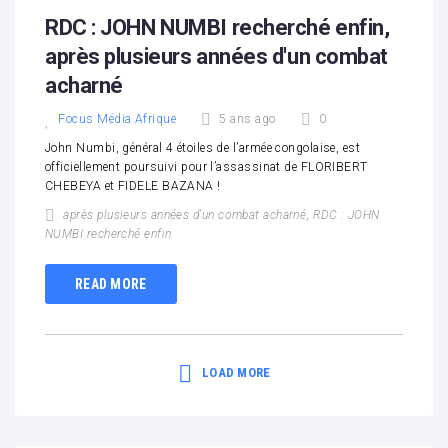
1
2
3
4
5
RDC : JOHN NUMBI recherché enfin,
après plusieurs années d'un combat
acharné
Focus Média Afrique
5 ans ago
0
John Numbi, général 4 étoiles de l’armée congolaise, est
officiellement poursuivi pour l’assassinat de FLORIBERT
CHEBEYA et FIDELE BAZANA !
après plusieurs années d'un combat acharné
,
RDC : JOHN
NUMBI recherché enfin
READ MORE
LOAD MORE