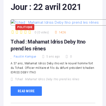
Jour :
22 avril 2021
POLITIQUE
0
(
0 votes
)
1426
1
2
3
4
5
Tchad : Mahamat Idriss Deby Itno
prend les rênes
Faustin Kamgue
5 ans ago
0
A 37 ans, Mahamat Idriss Deby itno est le nouvel homme fort
du Tchad. Officier militaire et fils du défunt président tchadien
IDRISS DEBY ITNO
Tchad : Mahamat Idriss Deby Itno prend les rênes
READ MORE