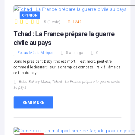
OPINION
5
(
1 vote
)
1342
1
2
3
4
5
Tchad : La France prépare la guerre
civile au pays
Focus Média Afrique
5 ans ago
0
Donc le président Deby Itno est mort. Il est mort, peut-être,
comme il le désirait : sur-le-champ de combats. Paix à l’âme de
ce fils du pays.
Bello Bakary Mana
,
Tchad : La France prépare la guerre civile
au pays
READ MORE