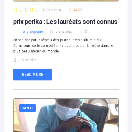
0
(
0 votes
)
1403
1
2
3
4
5
prix perika : Les lauréats sont connus
Thierry Edjegue
5 ans ago
0
Organisée par le réseau des journalistes culturels du
Cameroun, cette compétition vise à préparer la relève dans le
plus beau métier du monde.
prix perika
READ MORE
SANTE