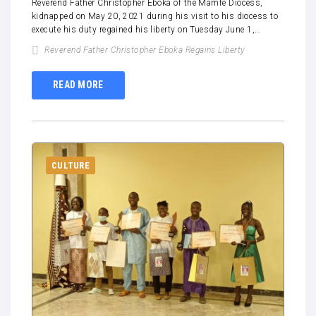
Reverend Father Christopher Eboka of the Mamfe Diocess,
kidnapped on May 20, 2021 during his visit to his diocess to
execute his duty regained his liberty on Tuesday June 1,…
Reverend Father Christopher Eboka Regains Liberty
READ MORE
CULTURE