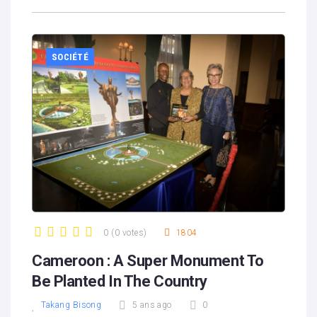
SOCIÉTÉ
0
(
0 votes
)
1804
1
2
3
4
5
Cameroon : A Super Monument To
Be Planted In The Country
Takang Bisong
5 ans ago
0