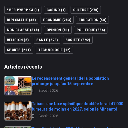
! БЕЗ РУБРИКИ
(1)
CASINO
(1)
CULTURE
(270)
DIPLOMATIE
(38)
ECONOMIE
(283)
EDUCATION
(58)
NON CLASSÉ
(348)
OPINION
(81)
POLITIQUE
(886)
RÉLIGION
(5)
SANTE
(223)
SOCIÉTÉ
(892)
SPORTS
(211)
TECHNOLOGIE
(12)
Articles récents
Le recensement général de la population
prolongé jusqu’au 15 septembre
3 août 2026
Tabac : une taxe spécifique doublée ferait 47 000
fumeurs de moins en 2027, selon le Minsanté
3 août 2026