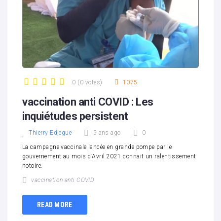
0
(
0 votes
)
1075
1
2
3
4
5
vaccination anti COVID : Les
inquiétudes persistent
Thierry Edjegue
5 ans ago
0
La campagne vaccinale lancée en grande pompe par le
gouvernement au mois d’Avril 2021 connait un ralentissement
notoire.
vaccination anti COVID
READ MORE