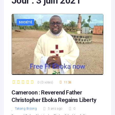
Jour :
3 juin 2021
SOCIÉTÉ
0
(
0 votes
)
1138
1
2
3
4
5
Cameroon : Reverend Father
Christopher Eboka Regains Liberty
Takang Bisong
5 ans ago
0