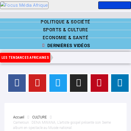
POLITIQUE & SOCIÉTÉ
SPORTS & CULTURE
ECONOMIE & SANTÉ
DERNIÈRES VIDÉOS
LES TENDANCES AFRICAINES
Accueil
CULTURE
Cameroun : DENA MWANA, L’artiste gospel présente son 3ieme
album en spectacle au Musée national.