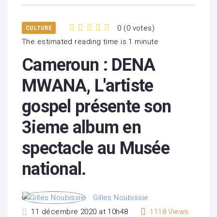
0
(
0 votes
)
CULTURE
1
2
3
4
5
The estimated reading time is 1 minute
Cameroun : DENA
MWANA, L'artiste
gospel présente son
3ieme album en
spectacle au Musée
national.
Gilles Noubissie
11 décembre 2020 at 10h48
1118
Views