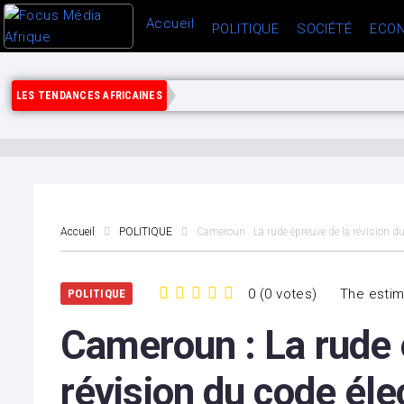
Accueil
POLITIQUE
SOCIÉTÉ
ECON
LES TENDANCES AFRICAINES
Accueil
POLITIQUE
Cameroun : La rude épreuve de la révision du 
0
(
0 votes
)
The estim
POLITIQUE
1
2
3
4
5
Cameroun : La rude 
révision du code élec