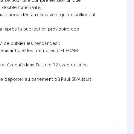
nçaise pour une compréhension unique
 double nationalité,
iale accordée aux huissiers qui en sollicitent
al après la publication provisoire des
AM de publier les tendances ;
n précisant que les membres d’ELECAM
l évoqué dans l’article 12 avec celui du
e déporter au parlement où Paul BIYA jouit