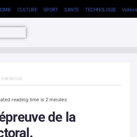
OMIE
CULTURE
SPORT
SANTE
TECHNOLOGIE
Vidéo
code électoral.
ated reading time is 2 minutes
épreuve de la
toral.