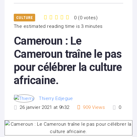
0
(
0 votes
)
CULTURE
1
2
3
4
5
The estimated reading time is 3 minutes
Cameroun : Le
Cameroun traîne le pas
pour célébrer la culture
africaine.
Thierry Edjegue
26 janvier 2021 at 9h32
909
Views
0