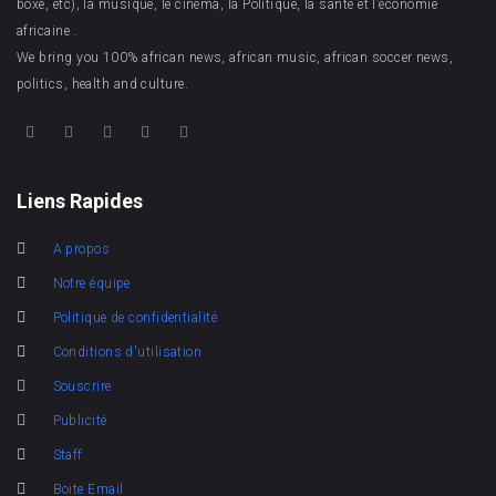
boxe, etc), la musique, le cinéma, la Politique, la santé et l’économie
africaine .
We bring you 100% african news, african music, african soccer news,
politics, health and culture.
Liens Rapides
A propos
Notre équipe
Politique de confidentialité
Conditions d'utilisation
Souscrire
Publicité
Staff
Boite Email