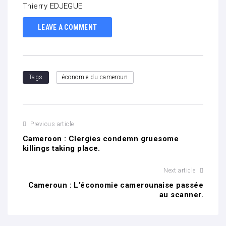
Thierry EDJEGUE
LEAVE A COMMENT
Tags
économie du cameroun
Previous article
Cameroon : Clergies condemn gruesome
killings taking place.
Next article
Cameroun : L’économie camerounaise passée
au scanner.