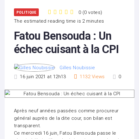
0
(
0 votes
)
POLITIQUE
1
2
3
4
5
The estimated reading time is 2 minutes
Fatou Bensouda : Un
échec cuisant à la CPI
Gilles Noubissie
16 juin 2021 at 12h13
1132
Views
0
Après neuf années passées comme procureur
général auprès de la dite cour, son bilan est
transparent.
Ce mercredi 16 juin, Fatou Bensouda passe le