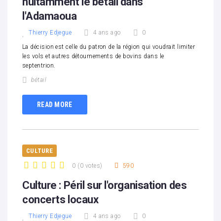
nuitamment le bétail dans
l'Adamaoua
Thierry Edjegue
4 ans ago
0
La décision est celle du patron de la région qui voudrait limiter
les vols et autres détournements de bovins dans le
septentrion.
bétail
READ MORE
CULTURE
0
(
0 votes
)
590
1
2
3
4
5
Culture : Péril sur l'organisation des
concerts locaux
Thierry Edjegue
4 ans ago
0