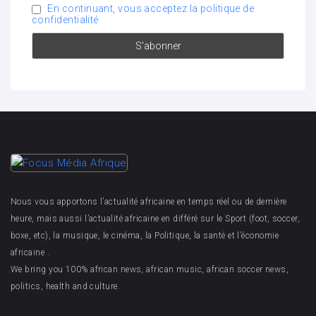
En continuant, vous acceptez la politique de
confidentialité
Nous vous apportons l’actualité africaine en temps réel ou de dernière
heure, mais aussi l’actualité africaine en différé sur le Sport (foot, soccer,
boxe, etc), la musique, le cinéma, la Politique, la santé et l’économie
africaine .
We bring you 100% african news, african music, african soccer news,
politics, health and culture.