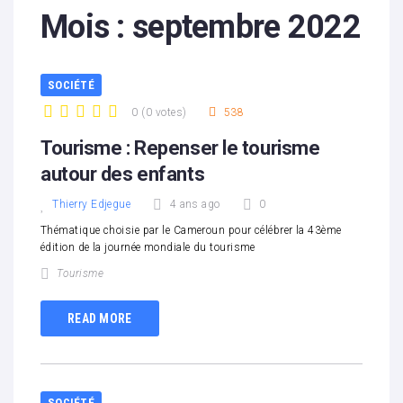
Mois :
septembre 2022
SOCIÉTÉ
0
(
0 votes
)
538
1
2
3
4
5
Tourisme : Repenser le tourisme
autour des enfants
Thierry Edjegue
4 ans ago
0
Thématique choisie par le Cameroun pour célébrer la 43ème
édition de la journée mondiale du tourisme
Tourisme
READ MORE
SOCIÉTÉ