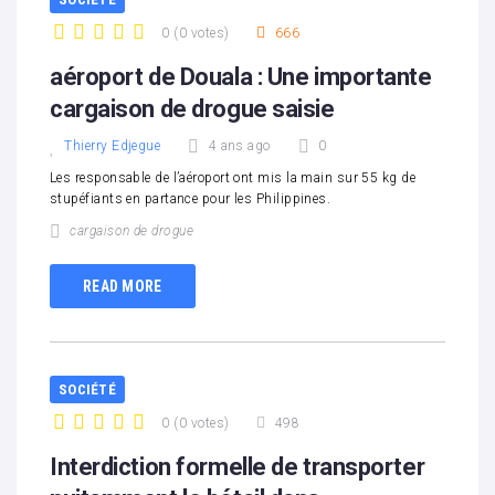
0
(
0 votes
)
666
1
2
3
4
5
aéroport de Douala : Une importante
cargaison de drogue saisie
Thierry Edjegue
4 ans ago
0
Les responsable de l’aéroport ont mis la main sur 55 kg de
stupéfiants en partance pour les Philippines.
cargaison de drogue
READ MORE
SOCIÉTÉ
0
(
0 votes
)
498
1
2
3
4
5
Interdiction formelle de transporter