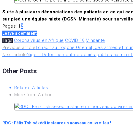
Suite à plusieurs dénonciations des patients en ce qui con
sur pied une équipe mixte (DGSN-Minsante) pour surveille
Page
,
Page
Pages:
1
2
Leave a comment
Tags
Corona virus en Afrique
COVID 19
Minsante
Navigation
Previous article
Tchad : au Logone Oriental, des armes et muni
Next article
Niger : Detournement de déniés publics au minist
de
Other Posts
l’article
Related Articles
More from Author
RDC : Félix Tshisékédi instaure un nouveau couvre-feu !