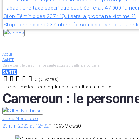
Tabac : une taxe spécifique doublée ferait 47 000 fumeu
Stop Féminicides 237 : “Qui sera la prochaine victime ?”
Stop Féminicides 237 intensifie son plaidoyer pour une lo
Accueil
SANTE
Cameroun : le personnel de santé sous surveillance policière.
SANTE
0
(
0 votes
)
1
2
3
4
5
The estimated reading time is less than a minute
Cameroun : le personnel
Gilles Noubissie
23 juin 2020 at 12h32
1093
Views
0