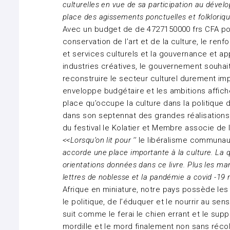
culturelles en vue de sa participation au dével
place des agissements ponctuelles et folkloriq
Avec un budget de de 4727150000 frs CFA pou
conservation de l’art et de la culture, le re
et services culturels et la gouvernance et ap
industries créatives, le gouvernement souhai
reconstruire le secteur culturel durement im
enveloppe budgétaire et les ambitions affiché
place qu’occupe la culture dans la politique 
dans son septennat des grandes réalisations
du festival le Kolatier et Membre associe de
<<Lorsqu’on lit pour ’’
le libéralisme communau
accorde une place importante à la culture. La q
orientations données dans ce livre. Plus les ma
lettres de noblesse et la pandémie a covid -19 
Afrique en miniature, notre pays possède les ar
le politique, de l’éduquer et le nourrir au se
suit comme le ferai le chien errant et le supp
mordille et le mord finalement non sans récol