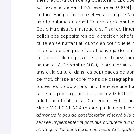
silencieux. Au comice agropastoral d’Ebolowa
son excellence Paul BIYA revêtue en OBOM [ti
culturel Fang betis a été élevé au rang de N
us et coutume du grand Centre regroupant les
Cette intronisation marque à suffisance l’int
celles des dépositaires de la tradition (chefs)]
culte en se battant au quotidien pour que le p
impérialiste soit préservé et sauvegardé. Une
qui ne semble ne pas être le cas. Tenez par 
nation le 31 Décembre 2020, le premier arti
arts et la culture, dans les sept pages de so
de mot, phrase encore moins de paragraphe 
toutes les corporations lui ont envoyé une 
suite à la promulgation de la loi n 2020/011 d
artistique et culturel au Cameroun. Est-ce un
Marie MOLLO OLINGA répond par la négative p
démontre le peu de considération réservé à la cu
sensée implémenter la politique culturelle qui i
stratégies d’actions pérennes visant l’intégration