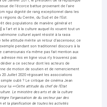
 de Janvier 2011, le président de la république
ssue de l’écorce battue provenant de l’aire
nom ngui dignité de rang exceptionnel dans les
 régions du Centre, du Sud et de l’Est.
érêt des populations de manière général et
 a l’art et à la culture auquel ils vouent tout un
atrimoine culturel ayant résisté à la rasia
 telle attitude mérite un retour d’ascenseur, ce
exemple pendant son traditionnel discours à la
ste camerounais n’a même pas fait mention aux
n adresse mis en ligne vous n’y trouverez pas
dédier a ce secteur dont les acteurs de
tonne de motion de soutien et de remerciement
u 20 Juillet 2020 régissant les associations
 simple oubli ? Le critique de cinéma Jean
our lui
<<Cette attitude du chef de l’Etat
lture. Le ministère des arts et de la culture
ntègre l’organisation de du secteur par des
 et la planification de toutes les activités