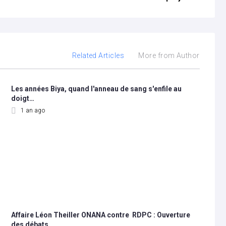
Related Articles
More from Author
Les années Biya, quand l'anneau de sang s'enfile au
doigt…
1 an ago
Affaire Léon Theiller ONANA contre RDPC : Ouverture
des débats…