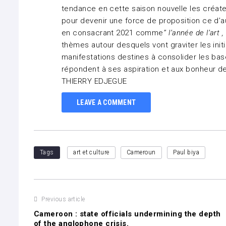
tendance en cette saison nouvelle les créate
pour devenir une force de proposition ce d’au
en consacrant 2021 comme
’’ l’année de l’art
thèmes autour desquels vont graviter les initi
manifestations destines à consolider les bas
répondent à ses aspiration et aux bonheur d
THIERRY EDJEGUE
LEAVE A COMMENT
Tags
art et culture
Cameroun
Paul biya
Navigation
Previous article
Cameroon : state officials undermining the depth
de
of the anglophone crisis.