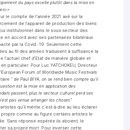
oppement du pays excelle plutôt dans la mise en
ues>>
r le compte de l’année 2021 axé sur la
nforcement de l’appareil de production des biens
pui institutionnel dans le sous-secteur des
te en accord avec ses partenaires bilatéraux
pacté par la Covid -19. Seulement cette
es au fil des années traduisent à suffisance la
de l’actuel chef d’Etat de manière globale et
 en particulier. Pour Luc YATCHOKEU, Directeur
 l’European Forum of Worldwide Music Festivals
taire
‘’ de Paul BIYA, on se rend bien compte qu’il
uestion est la mise en application des
ndats passent, plus le secteur culturel perd ses
n’est pas venue arranger les choses’’
tistes qu’il mérite c’est-à-dire au lieu éclairer
ns propre comme au figure certains artistes le
lie. Sans réponse espérée ils aboient, le
ter sa propre mort. Pour inverser cette