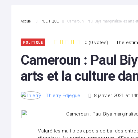
Accueil
POLITIQUE
Cameroun : Paul Biya marginalise les arts e
0
(
0 votes
)
The estim
POLITIQUE
1
2
3
4
5
Cameroun : Paul Biy
arts et la culture da
Thierry Edjegue
8 janvier 2021 at 14
Malgré les multiples appels de bal des entrep