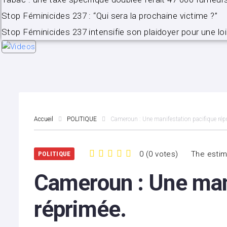
Stop Féminicides 237 : “Qui sera la prochaine victime ?”
Stop Féminicides 237 intensifie son plaidoyer pour une loi
Accueil
POLITIQUE
Cameroun : Une manifestation pacifique rép
0
(
0 votes
)
The estim
POLITIQUE
1
2
3
4
5
Cameroun : Une mani
réprimée.