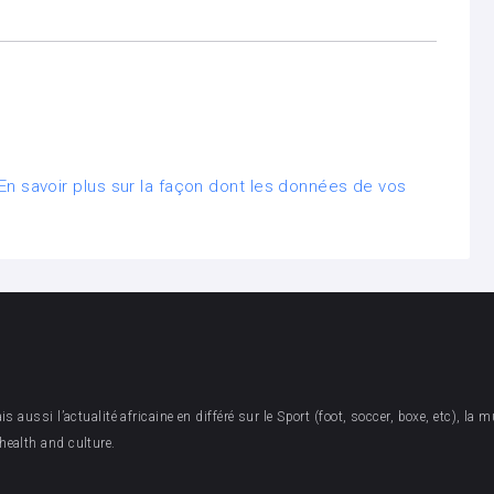
En savoir plus sur la façon dont les données de vos
aussi l’actualité africaine en différé sur le Sport (foot, soccer, boxe, etc), la mu
health and culture.