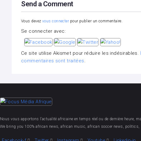
Send a Comment
Vous devez
vous connecter
pour publier un commentaire.
Se connecter avec:
Ce site utilise Akismet pour réduire les indésirables.
commentaires sont traitées
.
Nous vous apportons l’actualité africaine en temps réel ou de dernière heure, mais 
We bring you 100% african news, african music, african soccer news, politics, 
Facebook-f
Twitter
Instagram
Youtube
Linkedin-in