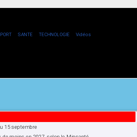
PORT
SANTE
TECHNOLOGIE
Vidéos
’au 15 septembre
s de moins en 2027, selon le Minsanté