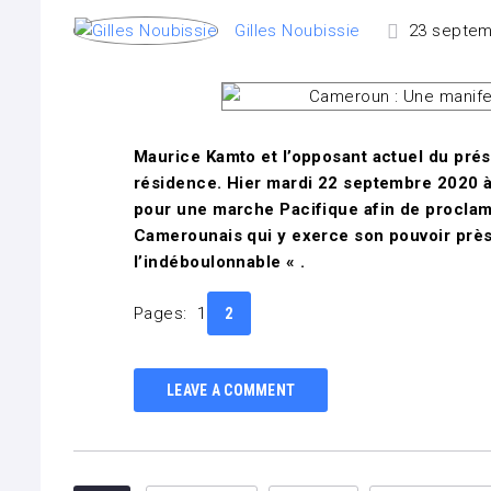
Gilles Noubissie
23 septem
Maurice Kamto et l’opposant actuel du pré
résidence. Hier mardi 22 septembre 2020 à
pour une marche Pacifique afin de proclame
Camerounais qui y exerce son pouvoir près 
l’indéboulonnable « .
Page
,
Pages:
1
Page
2
LEAVE A COMMENT