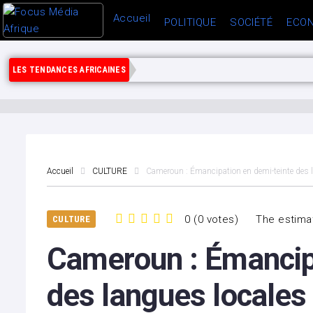
Accueil
POLITIQUE
SOCIÉTÉ
ECON
LES TENDANCES AFRICAINES
Accueil
CULTURE
Cameroun : Émancipation en demi-teinte des 
0
(
0 votes
)
The estimat
CULTURE
1
2
3
4
5
Cameroun : Émancip
des langues locales