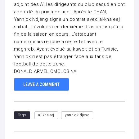
adjoint des A’, les dirigeants du club saoudien ont
accordé du prix à celui-ci. Après le CHAN,
Yannick Ndjeng signe un contrat avec al-khaleej
saibat. Il évoluera en deuxième division jusqu’à la
fin de la saison en cours. L’attaquant
camerounais renoue à cet effet avec le
maghreb. Ayant évolué au kaweit et en Tunisie,
Yannick n’est pas étranger face aux fans de
football de cette zone.
DONALD ARMEL OMOLOBINA
LEAVE A COMMENT
Tags
al-khaleej
yannick djeng