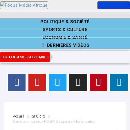
POLITIQUE & SOCIÉTÉ
SPORTS & CULTURE
ECONOMIE & SANTÉ
DERNIÈRES VIDÉOS
LES TENDANCES AFRICAINES
Accueil
SPORTS
Cameroun : yannick NDJENG signe à al-khaleej saibat