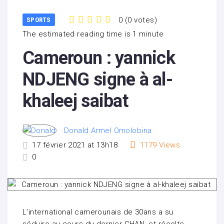
0
(
0 votes
)
SPORTS
1
2
3
4
5
The estimated reading time is 1 minute
Cameroun : yannick
NDJENG signe à al-
khaleej saibat
Donald Armel Omolobina
17 février 2021 at 13h18
1179
Views
0
L’international camerounais de 30ans a su