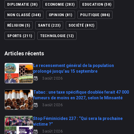
DIPLOMATIE
(38)
ECONOMIE
(283)
EDUCATION
(58)
NON CLASSÉ
(348)
OPINION
(81)
POLITIQUE
(886)
RÉLIGION
(5)
SANTE
(223)
SOCIÉTÉ
(892)
SPORTS
(211)
TECHNOLOGIE
(12)
Articles récents
Le recensement général de la population
prolongé jusqu’au 15 septembre
3 août 2026
Tabac : une taxe spécifique doublée ferait 47 000
fumeurs de moins en 2027, selon le Minsanté
3 août 2026
Stop Féminicides 237 : “Qui sera la prochaine
victime ?”
3 août 2026