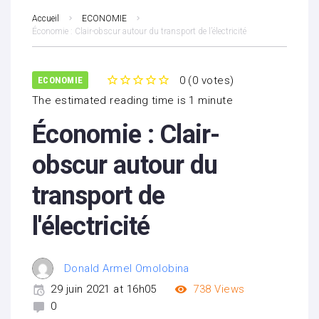
Accueil
ECONOMIE
Économie : Clair-obscur autour du transport de l’électricité
0
(
0 votes
)
ECONOMIE
1
2
3
4
5
The estimated reading time is 1 minute
Économie : Clair-
obscur autour du
transport de
l'électricité
Donald Armel Omolobina
29 juin 2021 at 16h05
738
Views
0