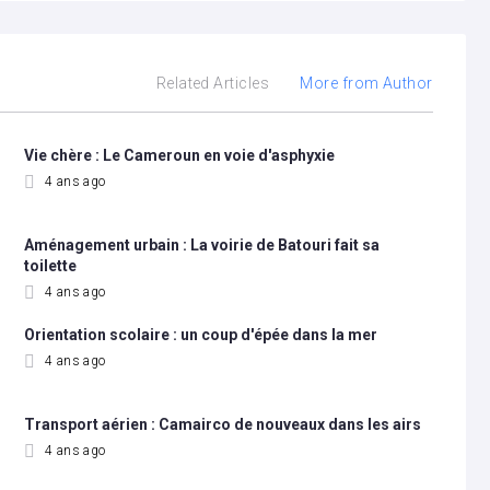
Related Articles
More from Author
Vie chère : Le Cameroun en voie d'asphyxie
4 ans ago
Aménagement urbain : La voirie de Batouri fait sa
toilette
4 ans ago
Orientation scolaire : un coup d'épée dans la mer
4 ans ago
Transport aérien : Camairco de nouveaux dans les airs
4 ans ago