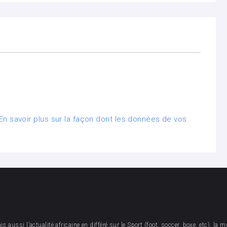
En savoir plus sur la façon dont les données de vos
aussi l’actualité africaine en différé sur le Sport (foot, soccer, boxe, etc), la mu