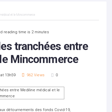
e médical et le Mincommerce
d reading time is 2 minutes
des tranchées entre
t le Mincommerce
 at 13h59
962
Views
0
ée aux détournements des fonds Covid-19,