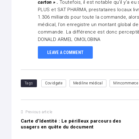
carton » .
Toutefois, il est notable qu’il y’a eu
PLUS et SAT PHARMA, prestataires locaux livra
1.306 milliards pour toute la commande, alors
médical, l’on enregistre un montant global de 
commande. La différence est donc percepti
DONALD ARMEL OMOLOBINA
LEAVE A COMMENT
Tags
Covidgate
Mediline médical
Mincommerce
Navigation
Previous article
Carte d’Identité : Le périlleux parcours des
de
usagers en quête du document