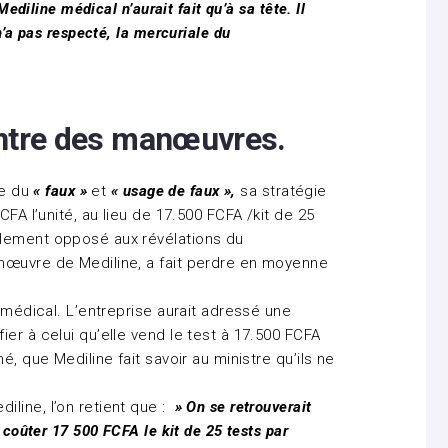
Mediline médical n’aurait fait qu’à sa tête. Il
n’a pas respecté, la mercuriale du
entre des manœuvres.
re du
« faux »
et
« usage de faux »,
sa stratégie
CFA l’unité, au lieu de 17.500 FCFA /kit de 25
alement opposé aux révélations du
nœuvre de Mediline, a fait perdre en moyenne
e médical. L’entreprise aurait adressé une
er à celui qu’elle vend le test à 17.500 FCFA
é, que Mediline fait savoir au ministre qu’ils ne
line, l’on retient que :
» On se retrouverait
 coûter 17 500 FCFA le kit de 25 tests par