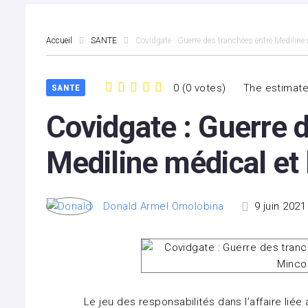
Accueil
SANTE
Covidgate : Guerre des tranchées entre Medilin
0
(
0 votes
)
The estimate
SANTE
1
2
3
4
5
Covidgate : Guerre 
Mediline médical e
Donald Armel Omolobina
9 juin 2021
Le jeu des responsabilités dans l’affaire li