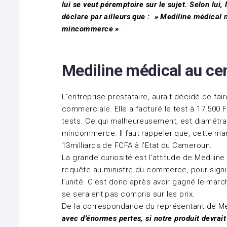
lui se veut péremptoire sur le sujet. Selon lui, 
déclare par ailleurs que : » Mediline médical 
mincommerce »
.
Mediline médical au c
L’entreprise prestataire, aurait décidé de fai
commerciale. Elle a facturé le test à 17.500 F
tests. Ce qui malheureusement, est diamétr
mincommerce. Il faut rappeler que, cette ma
13milliards de FCFA à l’Etat du Cameroun.
La grande curiosité est l’attitude de Medilin
requête au ministre du commerce, pour signifi
l’unité. C’est donc après avoir gagné le march
se seraient pas compris sur les prix.
De la correspondance du représentant de Medi
avec d’énormes pertes, si notre produit devrait