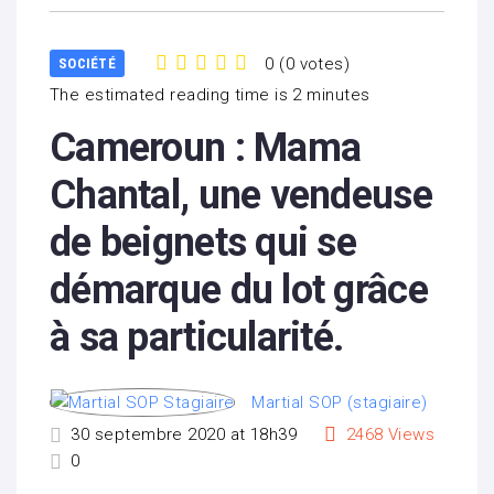
0
(
0 votes
)
SOCIÉTÉ
1
2
3
4
5
The estimated reading time is 2 minutes
Cameroun : Mama
Chantal, une vendeuse
de beignets qui se
démarque du lot grâce
à sa particularité.
Martial SOP (stagiaire)
30 septembre 2020 at 18h39
2468
Views
0