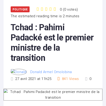
0
(
0 votes
)
POLITIQUE
1
2
3
4
5
The estimated reading time is 2 minutes
Tchad : Pahimi
Padacké est le premier
ministre de la
transition
Donald Armel Omolobina
27 avril 2021 at 11h25
841
Views
0