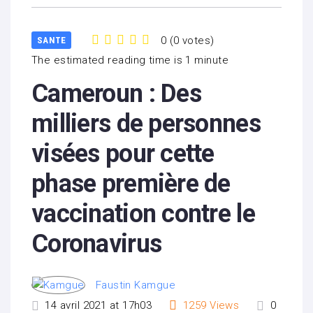
0
(
0 votes
)
SANTE
1
2
3
4
5
The estimated reading time is 1 minute
Cameroun : Des
milliers de personnes
visées pour cette
phase première de
vaccination contre le
Coronavirus
Faustin Kamgue
14 avril 2021 at 17h03
1259
Views
0