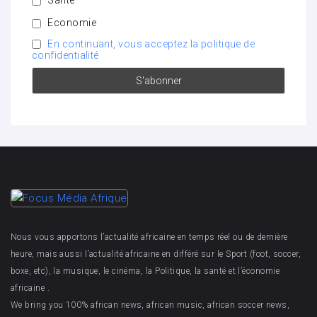
Santé
Economie
En continuant, vous acceptez la politique de
confidentialité
Nous vous apportons l’actualité africaine en temps réel ou de dernière
heure, mais aussi l’actualité africaine en différé sur le Sport (foot, soccer,
boxe, etc), la musique, le cinéma, la Politique, la santé et l’économie
africaine .
We bring you 100% african news, african music, african soccer news,