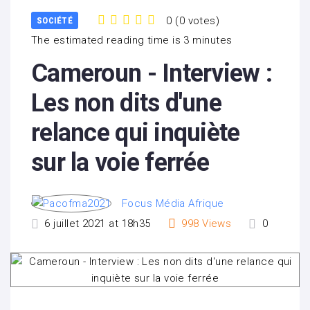
0
(
0 votes
)
SOCIÉTÉ
1
2
3
4
5
The estimated reading time is 3 minutes
Cameroun - Interview :
Les non dits d'une
relance qui inquiète
sur la voie ferrée
Focus Média Afrique
6 juillet 2021 at 18h35
998
Views
0