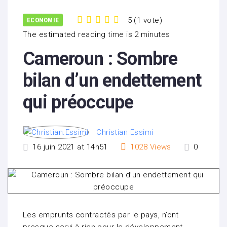
5
(
1 vote
)
ECONOMIE
1
2
3
4
5
The estimated reading time is 2 minutes
Cameroun : Sombre
bilan d’un endettement
qui préoccupe
Christian Essimi
16 juin 2021 at 14h51
1028
Views
0
Les emprunts contractés par le pays, n’ont