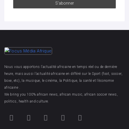
Nous vous apportons l’actualité africaine en temps réel ou de dernière
heure, mais aussi l’actualité africaine en différé sur le Sport (foot, soccer,
boxe, etc), la musique, le cinéma, la Politique, la santé et l’économie
africaine .
We bring you 100% african news, african music, african soccer news,
politics, health and culture.