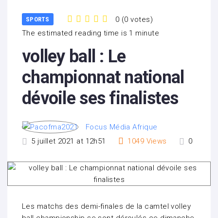
0
(
0 votes
)
SPORTS
1
2
3
4
5
The estimated reading time is 1 minute
volley ball : Le
championnat national
dévoile ses finalistes
Focus Média Afrique
5 juillet 2021 at 12h51
1049
Views
0
Les matchs des demi-finales de la camtel volley