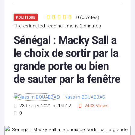
0
(
0 votes
)
POLITIQUE
1
2
3
4
5
The estimated reading time is 2 minutes
Sénégal : Macky Sall a
le choix de sortir par la
grande porte ou bien
de sauter par la fenêtre
Nassim BOUABBAS
23 février 2021 at 14h12
2493
Views
0