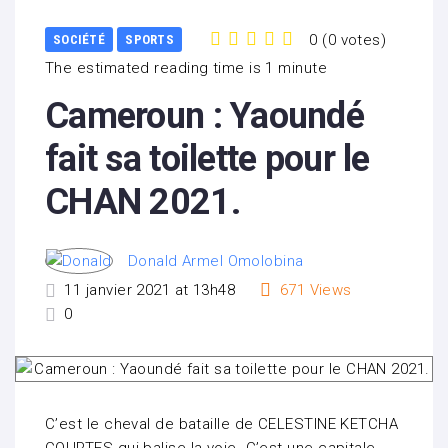
0
(
0 votes
)
SOCIÉTÉ
SPORTS
1
2
3
4
5
The estimated reading time is 1 minute
Cameroun : Yaoundé
fait sa toilette pour le
CHAN 2021.
Donald Armel Omolobina
11 janvier 2021 at 13h48
671
Views
0
C’est le cheval de bataille de CELESTINE KETCHA