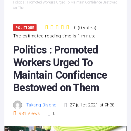
Politics : Promoted Workers Urged To Maintain Confidence Bestowed
on Them
0
(
0 votes
)
POLITIQUE
1
2
3
4
5
The estimated reading time is 1 minute
Politics : Promoted
Workers Urged To
Maintain Confidence
Bestowed on Them
Takang Bisong
27 juillet 2021 at 9h38
984
Views
0